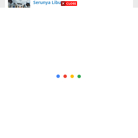
Serunya Liburan
Aneh, Ada Proyek Pavingisasi di Bulan Januari
2024 di Jember, Tak Ada Papan Proyek
Diungkit Lagi, Anies Tuding Tanah Prabowo
340 Ribu Hektare, Pengakuan Jusuf Kalla
Bikin Syok!
Kapolda Jatim Berikan Penghargaan Kepada
56 PNS dan Personel Polri yang Berprestasi
+ Indeks Berita
Redaksi
Pedoman
Info Iklan
Pedoman Media Siber
Wisata