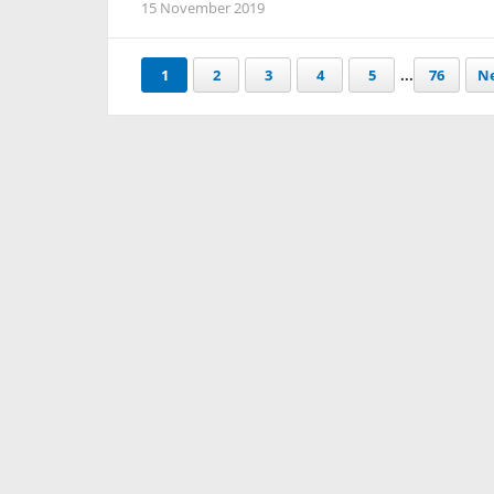
15 November 2019
1
2
3
4
5
...
76
Ne