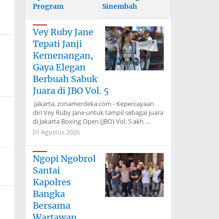
Program
Sinembah
Ketapang, Polsek
Berikan Efek
Bagan Sinembah
Jera, 6 Ranmor
Vey Ruby Jane
Monitoring
Terjaring Razia
Tepati Janji
Tanaman Jagung
Balap Liar
Kemenangan,
Gaya Elegan
Berbuah Sabuk
Juara di JBO Vol. 5
Jakarta, zonamerdeka.com - Kepercayaan
diri Vey Ruby Jane untuk tampil sebagai juara
di Jakarta Boxing Open (JBO) Vol. 5 akh ...
01 Agustus 2026
Ngopi Ngobrol
Santai
Kapolres
Bangka
Bersama
Wartawan