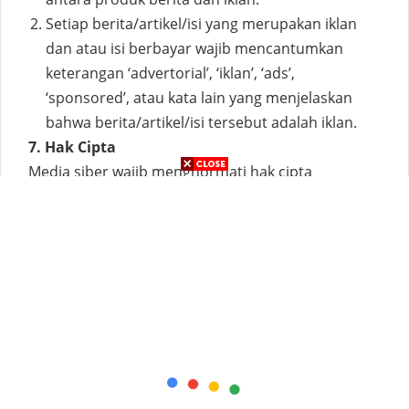
Setiap berita/artikel/isi yang merupakan iklan
dan atau isi berbayar wajib mencantumkan
keterangan ‘advertorial’, ‘iklan’, ‘ads’,
‘sponsored’, atau kata lain yang menjelaskan
bahwa berita/artikel/isi tersebut adalah iklan.
7. Hak Cipta
Media siber wajib menghormati hak cipta
sebagaimana diatur dalam peraturan perundang-
undangan yang berlaku.
8. Pencantuman Pedoman
Media siber wajib mencantumkan Pedoman
Pemberitaan Media Siber ini di medianya secara
terang dan jelas.
9. Sengketa
Penilaian akhir atas sengketa mengenai
pelaksanaan Pedoman Pemberitaan Media Siber