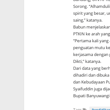
Sorong. “Alhamduli
spirit yang besar, 
saing,” katanya.
Babun menjelaskan
PTKIN ke arah yang
“Pertama kali yang
penguatan mutu ke
kerjasama dengan p
Dikti,” katanya.
Dari data yang ber
dihadiri dan dibuk
dan Kebudayaan Pu
Syaifuddin juga dij
Bupati Banyuwangi
Tags
Pendidika