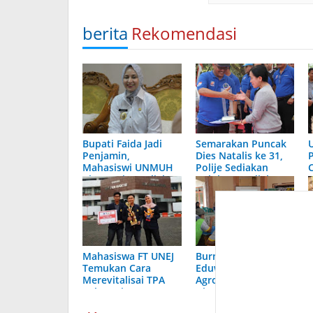
berita
Rekomendasi
Bupati Faida Jadi
Semarakan Puncak
Penjamin,
Dies Natalis ke 31,
Mahasiswi UNMUH
Polije Sediakan
Bisa Lanjut Kuliah
Puluhan Hadiah
Mahasiswa FT UNEJ
Burno, Desa
Temukan Cara
Eduwisata Berbasis
Merevitalisai TPA
Agronursing Yang
Pakusari
Giat Berbenah
Bersama