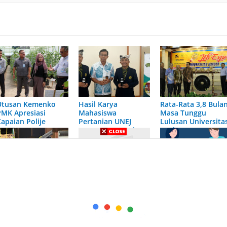
Utusan Kemenko
Hasil Karya
Rata-Rata 3,8 Bulan
PMK Apresiasi
Mahasiswa
Masa Tunggu
Capaian Polije
Pertanian UNEJ
Lulusan Universita
Berupa Asap Cair
Jember
Kulit Kopi Vs Asap
Cair Kulit Kakao
71 Persen
Dilema, Media Sosial
Jasa Test Psikologi
Wisudawan Periode
Dalam Menjaga
di Surabaya
II Lulus Tepat Waktu
Toleransi Indonesia