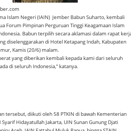
mber.com
ama Islam Negeri (IAIN) Jember Babun Suharto, kembali
etua Forum Pimpinan Perguruan Tinggi Keagamaan Islam
ndonesia. Babun terpilih secara aklamasi dalam rapat kerj
ng diselenggarakan di Hotel Ketapang Indah, Kabupaten
imur, Kamis (20/6) malam.
berat yang diberikan kembali kepada kami dari seluruh
da di seluruh Indonesia,” katanya.
an tersebut, diikuti oleh 58 PTKIN di bawah Kementerian
 Syarif Hidayatullah Jakarta, UIN Sunan Gunung Djati
niry Aceh, IAIN Fattahul Muluk Papua, hingga STAIN