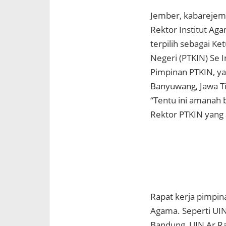
Jember, kabareje
Rektor Institut Ag
terpilih sebagai K
Negeri (PTKIN) Se I
Pimpinan PTKIN, ya
Banyuwang, Jawa T
“Tentu ini amanah 
Rektor PTKIN yang a
Rapat kerja pimpin
Agama. Seperti UIN
Bandung, UIN Ar Ra