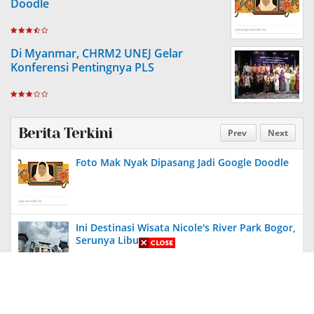
Doodle
Di Myanmar, CHRM2 UNEJ Gelar
Konferensi Pentingnya PLS
Berita Terkini
Prev
Next
Foto Mak Nyak Dipasang Jadi Google Doodle
Ini Destinasi Wisata Nicole's River Park Bogor,
Serunya Liburan
Aneh, Ada Proyek Pavingisasi di Bulan Januari
2024 di Jember, Tak Ada Papan Proyek