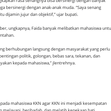
gkapkan rasa senangnya bisa bersinergi dengan banyak
Juga bersinergi dengan anak-anak muda. “Saya senang
u dijamin jujur dan objektif,” ujar bupati.
ber, ungkapnya, Faida banyak melibatkan mahasiswa unt
intahan.
ang berhubungan langsung dengan masyarakat yang perlu
entingan politik, golongan, bebas sara, tekanan, dan
cayakan kepada mahasiswa,” jlentrehnya.
epada mahasiswa KKN agar KKN ini menjadi kesempatan
n melayani, beribadah, dan melatih kepekaan hati.