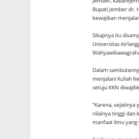
Jember, kabareje
Bupati Jember dr. 
kewajiban menjalan
Sikapnya itu disa
Universitas Airlan
Wahyawibawagraha J
Dalam sambutannya
menjalani Kuliah K
setuju KKN diwajib
“Karena, sejatinya
nilainya tinggi dan
manfaat ilmu yang 