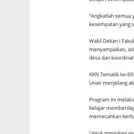
“Angkatlah semua 
kesempatan yang sa
Wakil Dekan I Faku
menyampaikan, ad
desa dan koordinato
KKN Tematik ke-6
Unair menjelang akh
Program ini melak
belajar memberda
memecahkan berba
Untuk menjalani pr