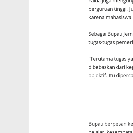
Faida juga mengun
perguruan tinggi. 
karena mahasiswa it
Sebagai Bupati Jem
tugas-tugas pemer
“Terutama tugas y
dibebaskan dari kep
objektif. Itu diper
Bupati berpesan k
belajar, kesempata