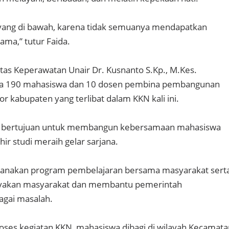
yang di bawah, karena tidak semuanya mendapatkan
ma,” tutur Faida.
ltas Keperawatan Unair Dr. Kusnanto S.Kp., M.Kes.
a 190 mahasiswa dan 10 dosen pembina pembangunan
r kabupaten yang terlibat dalam KKN kali ini.
0 bertujuan untuk membangun kebersamaan mahasiswa
ir studi meraih gelar sarjana.
sanakan program pembelajaran bersama masyarakat sert
yakan masyarakat dan membantu pemerintah
gai masalah.
oses kegiatan KKN, mahasiswa dibagi di wilayah Kecamata