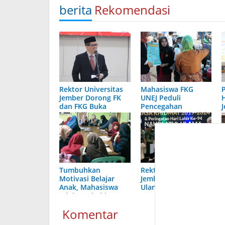
berita
Rekomendasi
Rektor Universitas
Mahasiswa FKG
Jember Dorong FK
UNEJ Peduli
dan FKG Buka
Pencegahan
Pendidikan Dokter
Penuluran Hepatitis
Spesialis
A
Tumbuhkan
Rektor Universitas
Motivasi Belajar
Jember : Nahdlatul
Anak, Mahasiswa
Ulama Mitra
Adakan Bimbingan
Strategis Dalam
Belajar
Meredam Paham
Komentar
Radikalisme