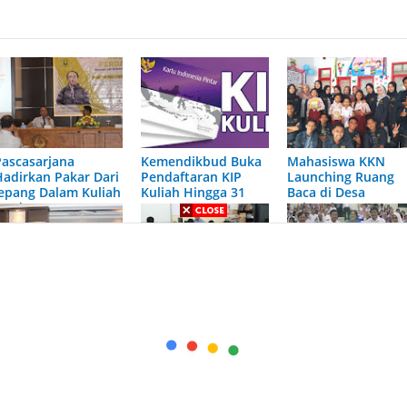
Pascasarjana
Kemendikbud Buka
Mahasiswa KKN
Hadirkan Pakar Dari
Pendaftaran KIP
Launching Ruang
Jepang Dalam Kuliah
Kuliah Hingga 31
Baca di Desa
Perdana
Maret 2020
Sukorejo
Wartawan Dapat
420 Pendaftar
Optimalkan
Kesempatan Studi
Rebutkan Formasi
Pembelajaran
Magister di UNEJ,
15 Dosen dan 11
Vokasi, Polije
Berkat Kerjasama
PLP
Tingkatkan
UNEJ dengan PWI
Kompetensi Dosen
Jawa Timur
Muda Melalui
Workshop