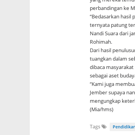
perbandingan ke M
“Bedasarkan hasil 
ternyata patung te
Nandi Suara dari j
Rohimah.
Dari hasil penulu
tuangkan dalam seb
dibaca masyarakat k
sebagai aset buday
“Kami juga membua
Jember supaya nant
mengungkap keterka
(Mia/hms)
Tags
Pendidika