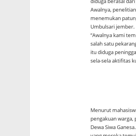
diduga berasal dari
Awalnya, penelitian
menemukan patung 
Umbulsari jember.
“Awalnya kami temu
salah satu pekaran
itu diduga peningga
sela-sela aktifitas 
Menurut mahasiswa 
pengakuan warga, p
Dewa Siwa Ganesa.
yang mereka temu