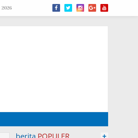
s 2026
berita
POPULER
+