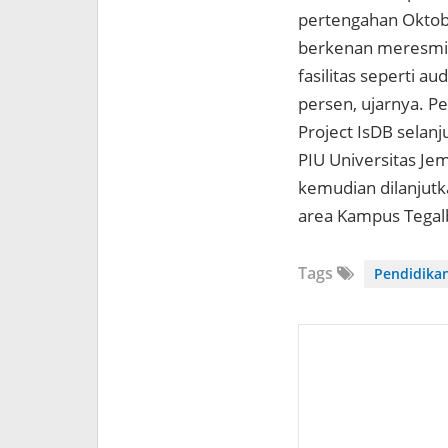
pertengahan Oktobe
berkenan meresmik
fasilitas seperti 
persen, ujarnya. 
Project IsDB selan
PIU Universitas Je
kemudian dilanjut
area Kampus Tegal
Tags
Pendidika