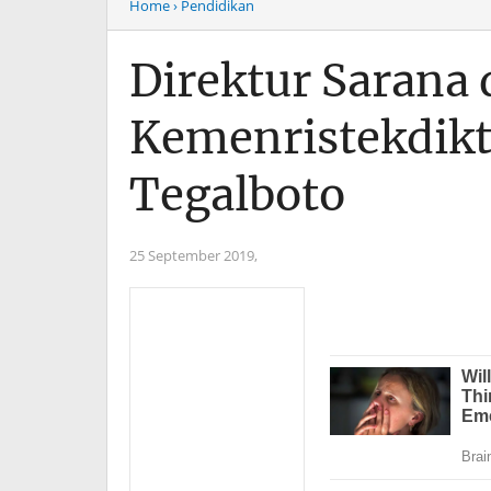
Home
› Pendidikan
Direktur Sarana
Kemenristekdik
Tegalboto
25 September 2019,