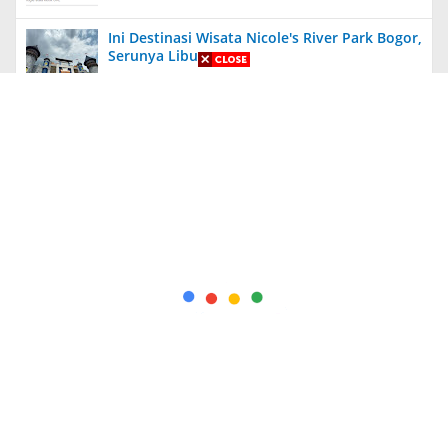
Ini Destinasi Wisata Nicole's River Park Bogor,
Serunya Liburan
Aneh, Ada Proyek Pavingisasi di Bulan Januari
2024 di Jember, Tak Ada Papan Proyek
Diungkit Lagi, Anies Tuding Tanah Prabowo
340 Ribu Hektare, Pengakuan Jusuf Kalla
Bikin Syok!
Kapolda Jatim Berikan Penghargaan Kepada
56 PNS dan Personel Polri yang Berprestasi
+ Indeks Berita