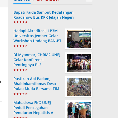
Bupati Faida Sambut Kedatangan
Roadshow Bus KPK Jelajah Negeri
Hadapi Akreditasi, LP3M
Universitas Jember Gelar
Workshop Undang BAN-PT
Di Myanmar, CHRM2 UNEJ
Gelar Konferensi
Pentingnya PLS
Pastikan Api Padam,
Bhabinkamtibmas Desa
Pulau Muda Bersama TIM
Gabungan Lakukan
Pendinginan di Lahan
Mahasiswa FKG UNEJ
Bekas Kebakaran
Peduli Pencegahan
Penuluran Hepatitis A