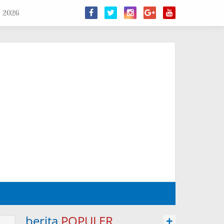
s 2026
berita
POPULER
+