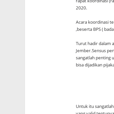
rapat koordinasi (
2020.
Acara koordinasi t
,beserta BPS ( bada
Turut hadir dalam 
Jember.Sensus pend
sangatlah penting 
bisa dijadikan pij
Untuk itu sangatla
yang valid tentuny