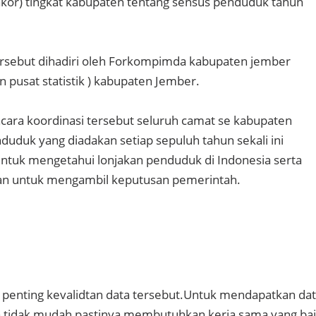
rakor) tingkat kabupaten tentang sensus penduduk tahun
ersebut dihadiri oleh Forkompimda kabupaten jember
n pusat statistik ) kabupaten Jember.
acara koordinasi tersebut seluruh camat se kabupaten
uduk yang diadakan setiap sepuluh tahun sekali ini
untuk mengetahui lonjakan penduduk di Indonesia serta
akan untuk mengambil keputusan pemerintah.
h penting kevalidtan data tersebut.Untuk mendapatkan da
a tidak mudah,pastinya membutuhkan kerja sama yang ba