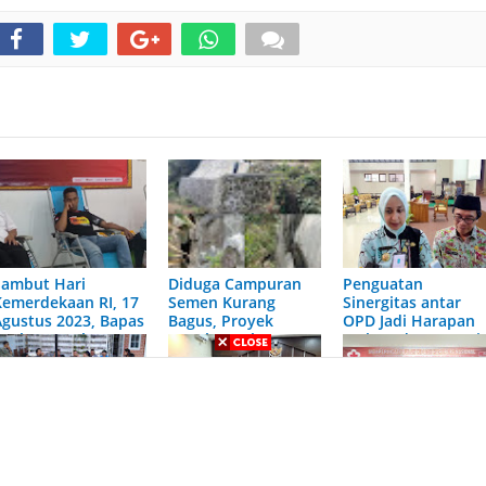
Sambut Hari
Diduga Campuran
Penguatan
Kemerdekaan RI, 17
Semen Kurang
Sinergitas antar
Agustus 2023, Bapas
Bagus, Proyek
OPD Jadi Harapan
Jember Sumbang 44
Penahan Jalan
Wabup dan Bupati
Kantong Darah ke
Panduman Senilai
Jember
UDD PMI Kabupaten
Ratusan Juta
Jember
Terancam Ambrol
Ratusan Relawan
Tergugat Tak Hadir,
Management PTPN
Faida -Vian
Sidang Citizen
X dan FWLM