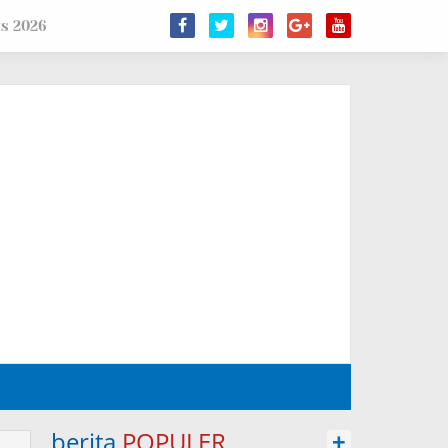
us 2026
berita
POPULER
+