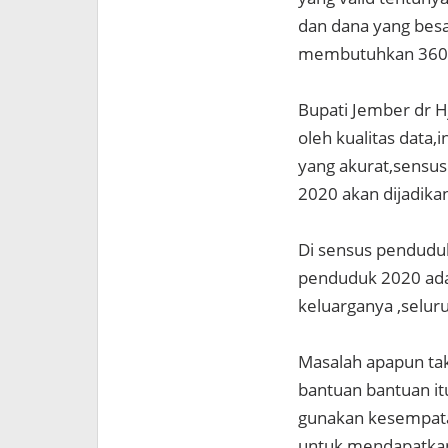
dan dana yang bes
membutuhkan 360 r
Bupati Jember dr 
oleh kualitas data
yang akurat,sensu
2020 akan dijadik
Di sensus penduduk
penduduk 2020 ada 
keluarganya ,selur
Masalah apapun tak
bantuan bantuan it
gunakan kesempata
untuk mendapatkan 