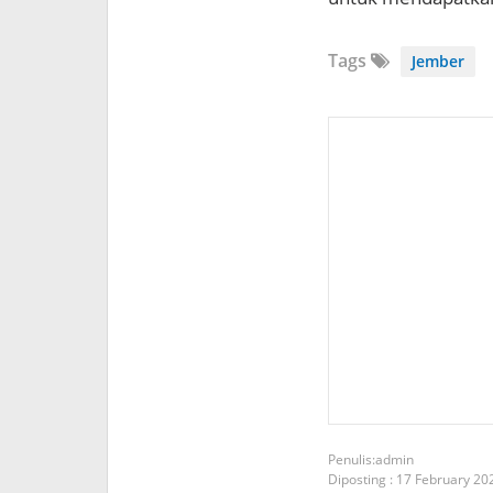
Tags
Jember
admin
Diposting :
17 February 20