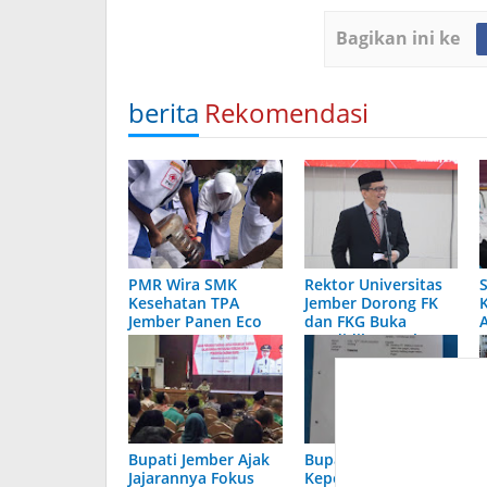
Bagikan ini ke
berita
Rekomendasi
PMR Wira SMK
Rektor Universitas
Kesehatan TPA
Jember Dorong FK
Jember Panen Eco
dan FKG Buka
Enzyme, Langsung
Pendidikan Dokter
Dibagikan kepada
Spesialis
Warga Sekitar
Sekolah
Bupati Jember Ajak
Bupati Faida Bela
Jajarannya Fokus
Kepentingan