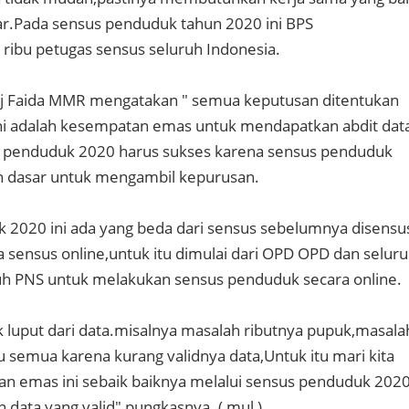
ar.Pada sensus penduduk tahun 2020 ini BPS
ibu petugas sensus seluruh Indonesia.
Hj Faida MMR mengatakan " semua keputusan ditentukan
,ini adalah kesempatan emas untuk mendapatkan abdit dat
s penduduk 2020 harus sukses karena sensus penduduk
an dasar untuk mengambil kepurusan.
 2020 ini ada yang beda dari sensus sebelumnya disensu
sensus online,untuk itu dimulai dari OPD OPD dan selur
uh PNS untuk melakukan sensus penduduk secara online.
 luput dari data.misalnya masalah ributnya pupuk,masala
u semua karena kurang validnya data,Untuk itu mari kita
n emas ini sebaik baiknya melalui sensus penduduk 202
data yang valid" pungkasnya. ( mul )