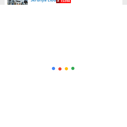
Aneh, Ada Proyek Pavingisasi di Bulan Januari
2024 di Jember, Tak Ada Papan Proyek
Diungkit Lagi, Anies Tuding Tanah Prabowo
340 Ribu Hektare, Pengakuan Jusuf Kalla
Bikin Syok!
Kapolda Jatim Berikan Penghargaan Kepada
56 PNS dan Personel Polri yang Berprestasi
+ Indeks Berita
Redaksi
Pedoman
Info Iklan
Pedoman Media Siber
Wisata