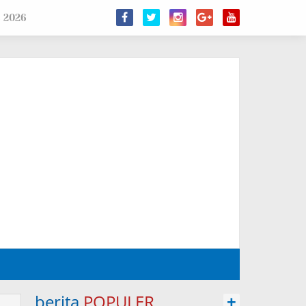
s 2026
berita
POPULER
+