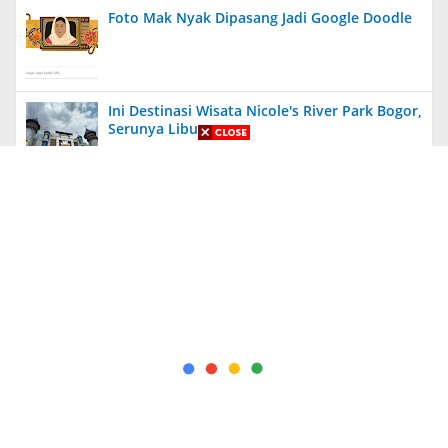
Foto Mak Nyak Dipasang Jadi Google Doodle
Ini Destinasi Wisata Nicole's River Park Bogor,
Serunya Liburan
Aneh, Ada Proyek Pavingisasi di Bulan Januari
2024 di Jember, Tak Ada Papan Proyek
Diungkit Lagi, Anies Tuding Tanah Prabowo
340 Ribu Hektare, Pengakuan Jusuf Kalla
Bikin Syok!
Kapolda Jatim Berikan Penghargaan Kepada
56 PNS dan Personel Polri yang Berprestasi