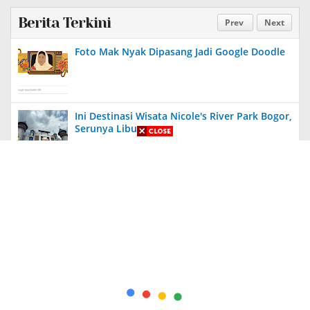
Berita Terkini
Prev
Next
Foto Mak Nyak Dipasang Jadi Google Doodle
Ini Destinasi Wisata Nicole's River Park Bogor,
Serunya Liburan
Aneh, Ada Proyek Pavingisasi di Bulan Januari
2024 di Jember, Tak Ada Papan Proyek
Diungkit Lagi, Anies Tuding Tanah Prabowo
340 Ribu Hektare, Pengakuan Jusuf Kalla
Bikin Syok!
Kapolda Jatim Berikan Penghargaan Kepada