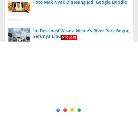
Foto Mak Nyak Dipasang Jadi Google Doodle
Ini Destinasi Wisata Nicole's River Park Bogor,
Serunya Liburan
Aneh, Ada Proyek Pavingisasi di Bulan Januari
2024 di Jember, Tak Ada Papan Proyek
Diungkit Lagi, Anies Tuding Tanah Prabowo
340 Ribu Hektare, Pengakuan Jusuf Kalla
Bikin Syok!
Kapolda Jatim Berikan Penghargaan Kepada
56 PNS dan Personel Polri yang Berprestasi