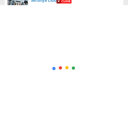
Serunya Liburan
Aneh, Ada Proyek Pavingisasi di Bulan Januari
2024 di Jember, Tak Ada Papan Proyek
Diungkit Lagi, Anies Tuding Tanah Prabowo
340 Ribu Hektare, Pengakuan Jusuf Kalla
Bikin Syok!
Kapolda Jatim Berikan Penghargaan Kepada
56 PNS dan Personel Polri yang Berprestasi
+ Indeks Berita
Redaksi
Pedoman
Info Iklan
Pedoman Media Siber
Wisata