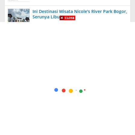
Ini Destinasi Wisata Nicole's River Park Bogor,
Serunya Liburan
Aneh, Ada Proyek Pavingisasi di Bulan Januari
2024 di Jember, Tak Ada Papan Proyek
Diungkit Lagi, Anies Tuding Tanah Prabowo
340 Ribu Hektare, Pengakuan Jusuf Kalla
Bikin Syok!
Kapolda Jatim Berikan Penghargaan Kepada
56 PNS dan Personel Polri yang Berprestasi
+ Indeks Berita