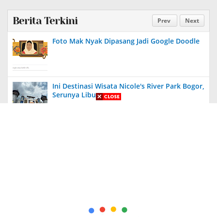
Berita Terkini
Prev
Next
Foto Mak Nyak Dipasang Jadi Google Doodle
Ini Destinasi Wisata Nicole's River Park Bogor,
Serunya Liburan
Aneh, Ada Proyek Pavingisasi di Bulan Januari
2024 di Jember, Tak Ada Papan Proyek
Diungkit Lagi, Anies Tuding Tanah Prabowo
340 Ribu Hektare, Pengakuan Jusuf Kalla
Bikin Syok!