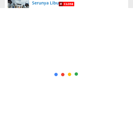
Serunya Liburan
Aneh, Ada Proyek Pavingisasi di Bulan Januari
2024 di Jember, Tak Ada Papan Proyek
Diungkit Lagi, Anies Tuding Tanah Prabowo
340 Ribu Hektare, Pengakuan Jusuf Kalla
Bikin Syok!
Kapolda Jatim Berikan Penghargaan Kepada
56 PNS dan Personel Polri yang Berprestasi
+ Indeks Berita