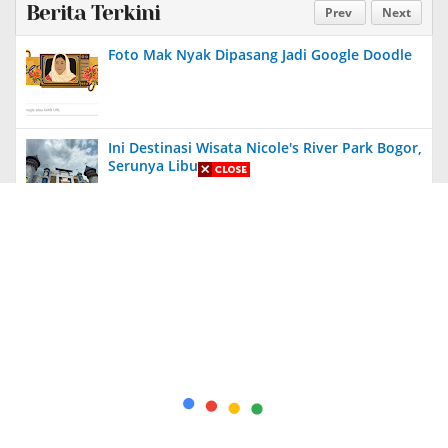
Berita Terkini
Prev
Next
Foto Mak Nyak Dipasang Jadi Google Doodle
Ini Destinasi Wisata Nicole's River Park Bogor,
Serunya Liburan
Aneh, Ada Proyek Pavingisasi di Bulan Januari
2024 di Jember, Tak Ada Papan Proyek
Diungkit Lagi, Anies Tuding Tanah Prabowo
340 Ribu Hektare, Pengakuan Jusuf Kalla
Bikin Syok!
Kapolda Jatim Berikan Penghargaan Kepada
56 PNS dan Personel Polri yang Berprestasi