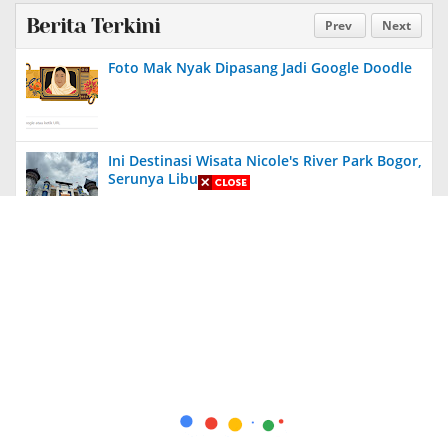
Berita Terkini
Prev
Next
Foto Mak Nyak Dipasang Jadi Google Doodle
Ini Destinasi Wisata Nicole's River Park Bogor,
Serunya Liburan
Aneh, Ada Proyek Pavingisasi di Bulan Januari
2024 di Jember, Tak Ada Papan Proyek
Diungkit Lagi, Anies Tuding Tanah Prabowo
340 Ribu Hektare, Pengakuan Jusuf Kalla
Bikin Syok!
Kapolda Jatim Berikan Penghargaan Kepada