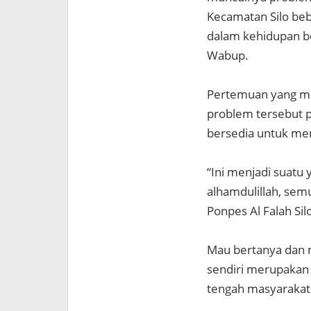
Kecamatan Silo beb
dalam kehidupan be
Wabup.
Pertemuan yang me
problem tersebut 
bersedia untuk me
“Ini menjadi suatu y
alhamdulillah, sem
Ponpes Al Falah Silo
Mau bertanya dan 
sendiri merupakan t
tengah masyarakat