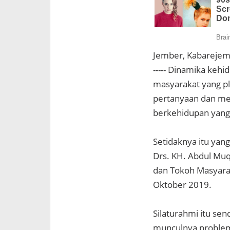
Jember, Kabareje
----- Dinamika keh
masyarakat yang 
pertanyaan dan mem
berkehidupan yang
Setidaknya itu yan
Drs. KH. Abdul Muq
dan Tokoh Masyara
Oktober 2019.
Silaturahmi itu se
munculnya problem