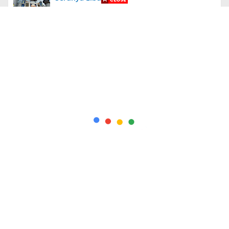
Aneh, Ada Proyek Pavingisasi di Bulan Januari
2024 di Jember, Tak Ada Papan Proyek
Diungkit Lagi, Anies Tuding Tanah Prabowo
340 Ribu Hektare, Pengakuan Jusuf Kalla
Bikin Syok!
Kapolda Jatim Berikan Penghargaan Kepada
56 PNS dan Personel Polri yang Berprestasi
+ Indeks Berita
Redaksi
Pedoman
Info Iklan
Pedoman Media Siber
Wisata