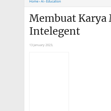
Home
› Ai
› Education
Membuat Karya M
Intelegent
13 January 2023,