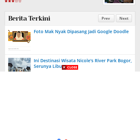
Berita Terkini
Prev
Next
Foto Mak Nyak Dipasang Jadi Google Doodle
Ini Destinasi Wisata Nicole's River Park Bogor,
Serunya Liburan
Aneh, Ada Proyek Pavingisasi di Bulan Januari
2024 di Jember, Tak Ada Papan Proyek
Diungkit Lagi, Anies Tuding Tanah Prabowo
340 Ribu Hektare, Pengakuan Jusuf Kalla
Bikin Syok!