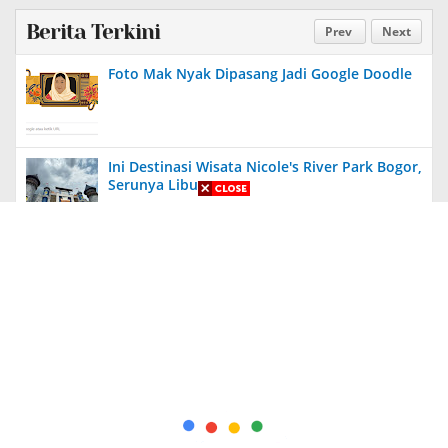
Berita Terkini
Prev
Next
Foto Mak Nyak Dipasang Jadi Google Doodle
Ini Destinasi Wisata Nicole's River Park Bogor,
Serunya Liburan
Aneh, Ada Proyek Pavingisasi di Bulan Januari
2024 di Jember, Tak Ada Papan Proyek
Diungkit Lagi, Anies Tuding Tanah Prabowo
340 Ribu Hektare, Pengakuan Jusuf Kalla
Bikin Syok!
Kapolda Jatim Berikan Penghargaan Kepada