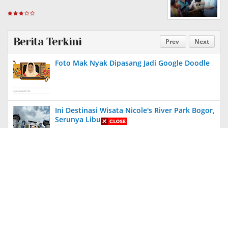
Berita Terkini
Prev
Next
Foto Mak Nyak Dipasang Jadi Google Doodle
Ini Destinasi Wisata Nicole's River Park Bogor,
Serunya Liburan
Aneh, Ada Proyek Pavingisasi di Bulan Januari
2024 di Jember, Tak Ada Papan Proyek
Diungkit Lagi, Anies Tuding Tanah Prabowo
340 Ribu Hektare, Pengakuan Jusuf Kalla
Bikin Syok!