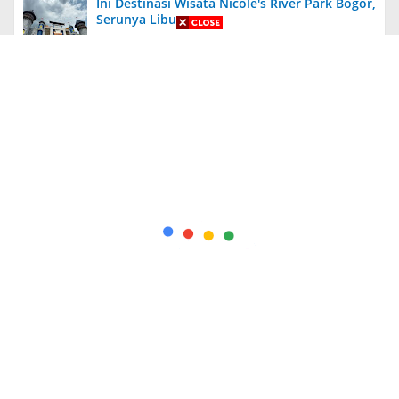
Ini Destinasi Wisata Nicole's River Park Bogor,
Serunya Liburan
Aneh, Ada Proyek Pavingisasi di Bulan Januari
2024 di Jember, Tak Ada Papan Proyek
Diungkit Lagi, Anies Tuding Tanah Prabowo
340 Ribu Hektare, Pengakuan Jusuf Kalla
Bikin Syok!
Kapolda Jatim Berikan Penghargaan Kepada
56 PNS dan Personel Polri yang Berprestasi
+ Indeks Berita