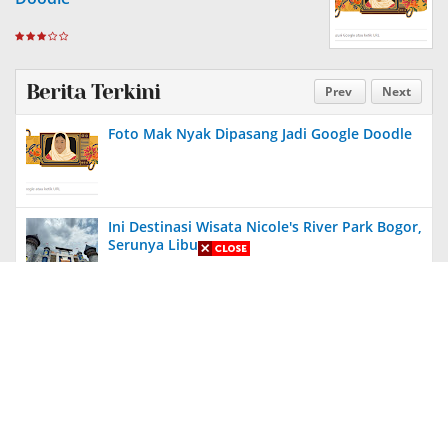
Berita Terkini
Prev
Next
Foto Mak Nyak Dipasang Jadi Google Doodle
Ini Destinasi Wisata Nicole's River Park Bogor,
Serunya Liburan
Aneh, Ada Proyek Pavingisasi di Bulan Januari
2024 di Jember, Tak Ada Papan Proyek
Diungkit Lagi, Anies Tuding Tanah Prabowo
340 Ribu Hektare, Pengakuan Jusuf Kalla